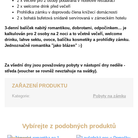
2 x večeře pro 2 osoby podávaná v hotelové restauraci
2 x welcome drink před večeří
Prohlídka zámku v doprovodu člena knížecí domácnosti
2 x bohatá bufetová snídaně servírovaná v zámeckém hotelu
3-denní balíček nabitý romantikou, dobrotami, odpočinkem... je
kalkulován pro 2 osoby na 2 noci a to včetně večeří, welcome
drinku, lahve sektu, ovoce, balíčku kosmetiky a prohlídky zámku.
Jednoznačně romantika "jako blázen" :-)
Za všední dny jsou považovány pobyty v nástupní dny neděle -
středa (voucher se rovněž nevztahuje na svátky).
ZAŘAZENÍ PRODUKTU
Kategorie:
Pobyty na zámku
Vybírejte z podobných produktů