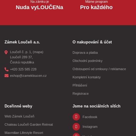
Na zámku je
Máme program
Nuda vyLOUČENa
Pro každého
Zámek Loučeň a.s.
O nakupování & účet
Loučeň č. p. 1,
(mapa)
Doprava a platba
Loučeň 289 37,
Obchodní podmínky
Česká republika
Odstoupení od smlouvy / reklamace
+420 325 585 228
eshop@zamekloucen.cz
Kompletní kontakty
Přihlášení
Registrace
Dceřinné weby
Jsme na sociálních sítích
Web Zámek Loučeň
Facebook
Chateau Loučeň Garden Retreat
Instagram
Maxmilian Lifestyle Resort