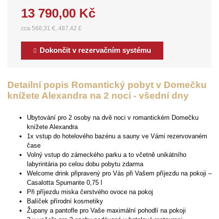
13 790,00 Kč
cca 568,31 €, 487,42 £
Dokončit v rezervačním systému
Detailní popis Romantický pobyt v Domečku
knížete Alexandra na 2 noci - všední dny
Ubytování pro 2 osoby na dvě noci v romantickém Domečku
knížete Alexandra
1x vstup do hotelového bazénu a sauny ve Vámi rezervovaném
čase
Volný vstup do zámeckého parku a to včetně unikátního
labyrintária po celou dobu pobytu zdarma
Welcome drink připravený pro Vás při Vašem příjezdu na pokoji –
Casalotta Spumante 0,75 l
Při příjezdu miska čerstvého ovoce na pokoj
Balíček přírodní kosmetiky
Župany a pantofle pro Vaše maximální pohodlí na pokoji