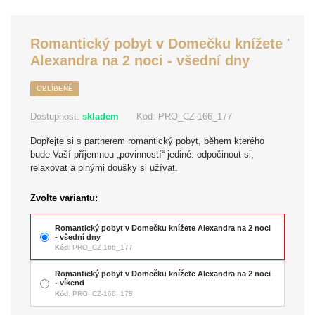
Romantický pobyt v Domečku knížete
Alexandra na 2 noci - všední dny
OBLÍBENÉ
Dostupnost:
skladem
Kód:
PRO_CZ-166_177
Dopřejte si s partnerem romantický pobyt, během kterého
bude Vaší příjemnou „povinností“ jediné: odpočinout si,
relaxovat a plnými doušky si užívat.
Zvolte variantu:
Romantický pobyt v Domečku knížete Alexandra na 2 noci
- všední dny
Kód:
PRO_CZ-166_177
Romantický pobyt v Domečku knížete Alexandra na 2 noci
- víkend
Kód:
PRO_CZ-166_178