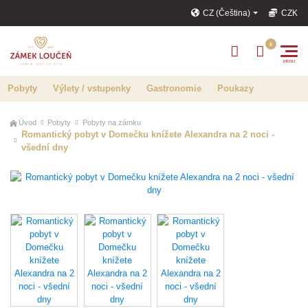
CZ (Čeština)
CZK
Pobyty
Výlety / vstupenky
Gastronomie
Poukazy
Úvod
Pobyty
Pobyty na zámku
Romantický pobyt v Domečku knížete Alexandra na 2 noci -
všední dny