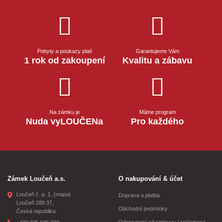
Pobyty a poukazy platí
Garantujeme Vám
1 rok od zakoupení
Kvalitu a zábavu
Na zámku je
Máme program
Nuda vyLOUČENa
Pro každého
Zámek Loučeň a.s.
O nakupování & účet
Loučeň č. p. 1,
(mapa)
Doprava a platba
Loučeň 289 37,
Obchodní podmínky
Česká republika