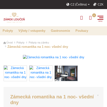
CZ (Čeština)
CZK
Pobyty
Výlety / vstupenky
Gastronomie
Poukazy
Úvod
Pobyty
Pobyty na zámku
Zámecká romantika na 1 noc- všední dny
Zámecká romantika na 1 noc- všední
dny