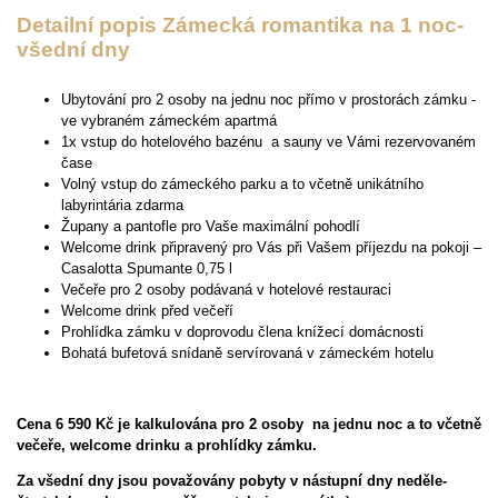
Detailní popis Zámecká romantika na 1 noc-
všední dny
Ubytování pro 2 osoby na jednu noc přímo v prostorách zámku -
ve vybraném zámeckém apartmá
1x vstup do hotelového bazénu a sauny ve Vámi rezervovaném
čase
Volný vstup do zámeckého parku a to včetně unikátního
labyrintária zdarma
Župany a pantofle pro Vaše maximální pohodlí
Welcome drink připravený pro Vás při Vašem příjezdu na pokoji –
Casalotta Spumante 0,75 l
Večeře pro 2 osoby podávaná v hotelové restauraci
Welcome drink před večeří
Prohlídka zámku v doprovodu člena knížecí domácnosti
Bohatá bufetová snídaně servírovaná v zámeckém hotelu
Cena 6 590 Kč je kalkulována pro 2 osoby na jednu noc a to včetně
večeře, welcome drinku a prohlídky zámku.
Za všední dny jsou považovány pobyty v nástupní dny neděle-