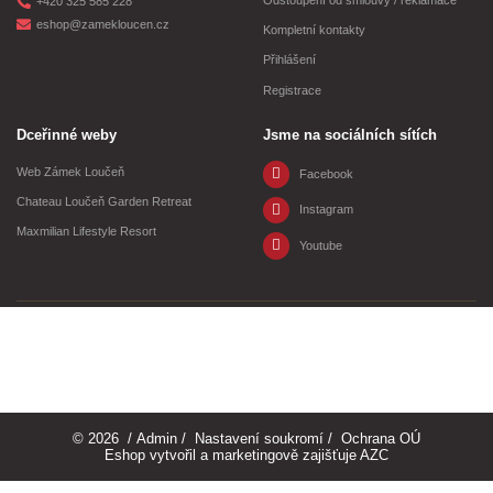
Odstoupení od smlouvy / reklamace
+420 325 585 228
eshop@zamekloucen.cz
Kompletní kontakty
Přihlášení
Registrace
Dceřinné weby
Jsme na sociálních sítích
Web Zámek Loučeň
Facebook
Chateau Loučeň Garden Retreat
Instagram
Maxmilian Lifestyle Resort
Youtube
© 2026
/
Admin
/
Nastavení soukromí
/
Ochrana OÚ
Eshop vytvořil a marketingově zajišťuje
AZC