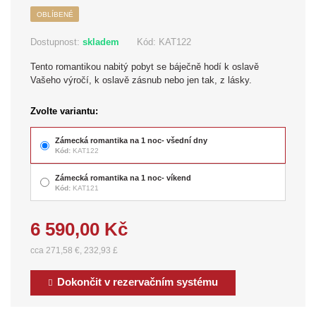
OBLÍBENÉ
Dostupnost:
skladem
Kód:
KAT122
Tento romantikou nabitý pobyt se báječně hodí k oslavě
Vašeho výročí, k oslavě zásnub nebo jen tak, z lásky.
Zvolte variantu:
Zámecká romantika na 1 noc- všední dny
Kód:
KAT122
Zámecká romantika na 1 noc- víkend
Kód:
KAT121
6 590,00 Kč
cca 271,58 €, 232,93 £
Dokončit v rezervačním systému