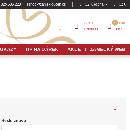
 325 585 228
eshop@zamekloucen.cz
│
CZ (Čeština)
CZK
ÚČET
KOŠÍK
Přihlásit
0 Kč
OUKAZY
TIP NA DÁREK
AKCE
ZÁMECKÝ WEB
Heslo znovu