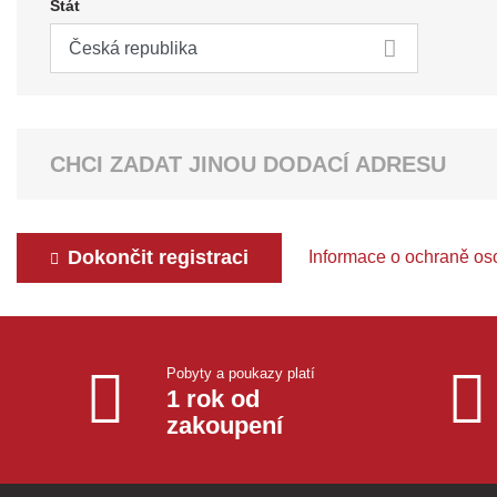
Stát
CHCI ZADAT JINOU DODACÍ ADRESU
Dokončit registraci
Informace o ochraně os
Pobyty a poukazy platí
1 rok od
zakoupení