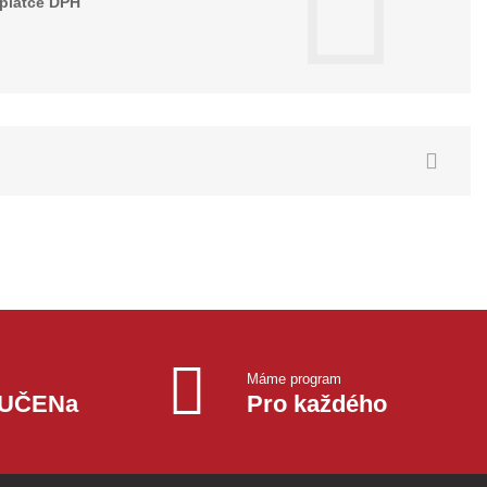
plátce DPH
Máme program
OUČENa
Pro každého