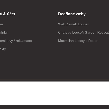
í & účet
Dceřinné weby
ba
Web Zámek Loučeň
mínky
Chateau Loučeň Garden Retreat
smlouvy / reklamace
Maxmilian Lifestyle Resort
akty