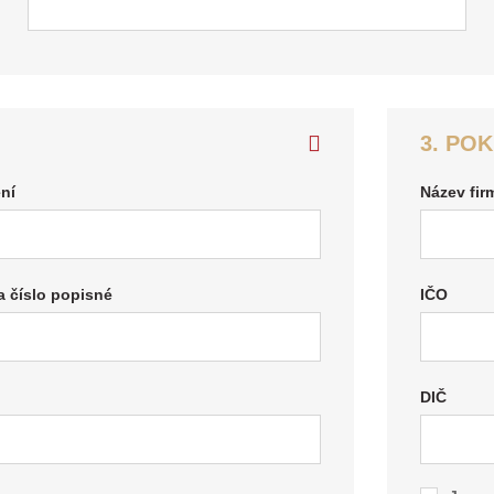
3. PO
ení
Název fir
a číslo popisné
IČO
DIČ