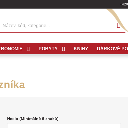
+420
ledat
TRONOMIE
POBYTY
KNIHY
DÁRKOVÉ P
zníka
Heslo (Minimálně 6 znaků)