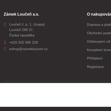
Zámek Loučeň a.s.
O nakupován
Loučeň č. p. 1,
(mapa)
Doprava a plat
Loučeň 289 37,
Obchodní pod
Česká republika
Odstoupení od 
+420 325 585 228
eshop@zamekloucen.cz
Kompletní kont
Přihlášení
Registrace