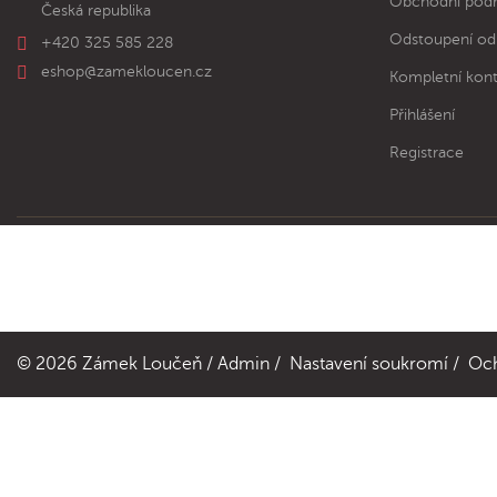
Obchodní pod
Česká republika
Odstoupení od
+420 325 585 228
eshop@zamekloucen.cz
Kompletní kont
Přihlášení
Registrace
© 2026
Zámek Loučeň
/
Admin
/
Nastavení soukromí
/
Oc