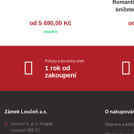
Romanti
knížete
od 5 690,00 Kč
o
skladem
Pobyty a poukazy platí
1 rok od
zakoupení
Zámek Loučeň a.s.
O nakupován
Loučeň č. p. 1,
(mapa)
Doprava a plat
Loučeň 289 37,