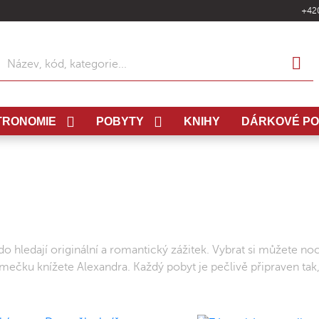
+42
ledat
TRONOMIE
POBYTY
KNIHY
DÁRKOVÉ P
o hledají originální a romantický zážitek. Vybrat si můžete n
omečku knížete Alexandra. Každý pobyt je pečlivě připraven t