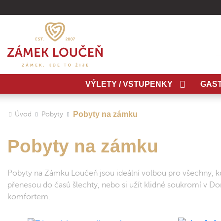
H
VÝLETY / VSTUPENKY
GAS
Pobyty na zámku
Úvod
Pobyty
Pobyty na zámku
Pobyty na Zámku Loučeň jsou ideální volbou pro všechny, kd
přenesou do časů šlechty, nebo si užít klidné soukromí v D
komfortem.