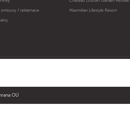
mínky
Chateau Loučeň Garden Retreat
 smlouvy / reklamace
Maxmilian Lifestyle Resort
akty
hrana OÚ