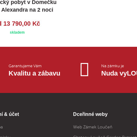
cký pobyt v Domečku
 Alexandra na 2 noci
d 13 790,00 Kč
skladem
Garantujeme Vám
Na zámku je
Kvalitu a zábavu
Nuda vyL
í & účet
Dceřinné weby
ba
Web Zámek Loučeň