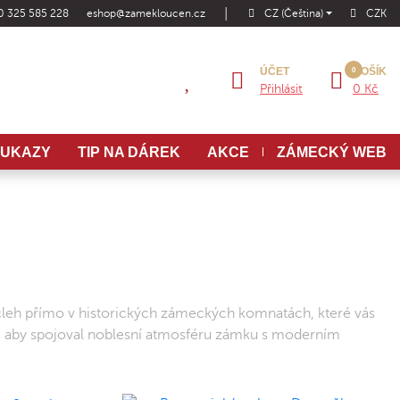
0 325 585 228
eshop@zamekloucen.cz
│
CZ (Čeština)
CZK
ÚČET
KOŠÍK
Přihlásit
0 Kč
OUKAZY
TIP NA DÁREK
AKCE
ZÁMECKÝ WEB
ocleh přímo v historických zámeckých komnatách, které vás
ak, aby spojoval noblesní atmosféru zámku s moderním