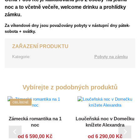
noc a to včetně večeře, welcome drinku a prohlídky
zámku.
Za víkendové dny jsou považovány pobyty v nástupní dny pátek-
sobota + svátky.
ZAŘAZENÍ PRODUKTU
Kategorie:
Pobyty na zámku
Vybírejte z podobných produktů
OBLÍBENÉ
Zámecká romantika na 1
Loučeňská noc v Domečku
noc
knížete Alexandra
od 6 590,00 Kč
od 6 290,00 Kč