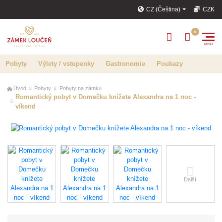
CZ (Čeština)
CZK
Pobyty
Výlety / vstupenky
Gastronomie
Poukazy
Úvod
Pobyty
Pobyty na zámku
Romantický pobyt v Domečku knížete Alexandra na 1 noc -
víkend
Další