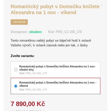
Romantický pobyt v Domečku knížete
Alexandra na 1 noc - víkend
OBLÍBENÉ
Dostupnost:
skladem
Kód:
PRO_CZ-165_176
Tento romantikou nabitý pobyt se báječně hodí k oslavě
Vašeho výročí, k oslavě zásnub nebo jen tak, z lásky.
Zvolte variantu:
Romantický pobyt v Domečku knížete Alexandra na 1 noc-
všední dny
Kód:
PRO_CZ-165_175
Romantický pobyt v Domečku knížete Alexandra na 1 noc -
víkend
Kód:
PRO_CZ-165_176
7 890,00 Kč