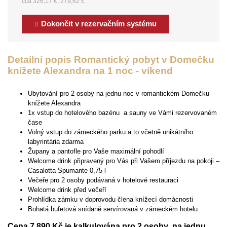
cca 326,17 €, 279,62 £
Dokončit v rezervačním systému
Detailní popis Romantický pobyt v Domečku
knížete Alexandra na 1 noc - víkend
Ubytování pro 2 osoby na jednu noc v romantickém Domečku
knížete Alexandra
1x vstup do hotelového bazénu a sauny ve Vámi rezervovaném
čase
Volný vstup do zámeckého parku a to včetně unikátního
labyrintária zdarma
Župany a pantofle pro Vaše maximální pohodlí
Welcome drink připravený pro Vás při Vašem příjezdu na pokoji –
Casalotta Spumante 0,75 l
Večeře pro 2 osoby podávaná v hotelové restauraci
Welcome drink před večeří
Prohlídka zámku v doprovodu člena knížecí domácnosti
Bohatá bufetová snídaně servírovaná v zámeckém hotelu
Cena 7 890 Kč je kalkulována pro 2 osoby na jednu