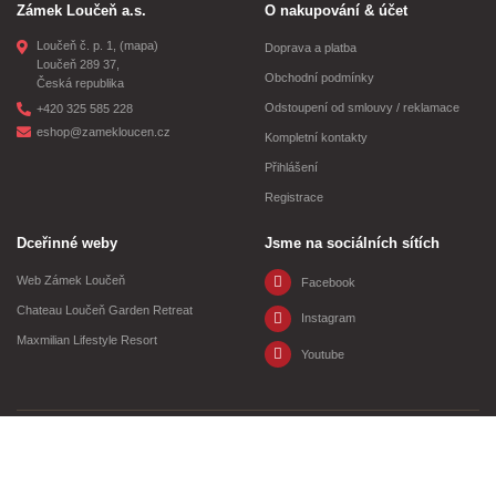
Zámek Loučeň a.s.
O nakupování & účet
Loučeň č. p. 1,
(mapa)
Doprava a platba
Loučeň 289 37,
Obchodní podmínky
Česká republika
Odstoupení od smlouvy / reklamace
+420 325 585 228
eshop@zamekloucen.cz
Kompletní kontakty
Přihlášení
Registrace
Dceřinné weby
Jsme na sociálních sítích
Web Zámek Loučeň
Facebook
Chateau Loučeň Garden Retreat
Instagram
Maxmilian Lifestyle Resort
Youtube