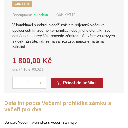
OBLÍBENÉ
Dostupnost:
skladem
Kód:
KAT16
V kombinaci s dobrou večeří zažijete příjemný večer ve
společnosti knížecího komorníka, nebo jiného člena knížecí
domácnosti, který Vás provede zámkem při světle voskových
svíček. Zjistíte, jak se na zámku žilo, narazíte na tajná
zákulisí
1 800,00 Kč
cca 74,18 €, 63,62 £
Přidat do košíku
Počet
Detailní popis Večerní prohlídka zámku s
večeří pro dva
Balíček Večerní prohlídka s večeří zahrnuje: