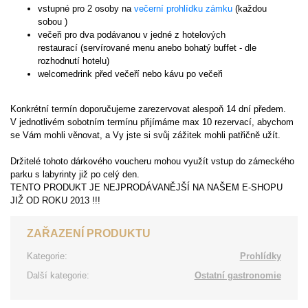
vstupné pro 2 osoby na
večerní prohlídku zámku
(každou
sobou )
večeři pro dva podávanou v jedné z hotelových
restaurací (servírované menu anebo bohatý buffet - dle
rozhodnutí hotelu)
welcomedrink před večeří nebo kávu po večeři
Konkrétní termín doporučujeme zarezervovat alespoň 14 dní předem.
V jednotlivém sobotním termínu přijímáme max 10 rezervací, abychom
se Vám mohli věnovat, a Vy jste si svůj zážitek mohli patřičně užít.
Držitelé tohoto dárkového voucheru mohou využít vstup do zámeckého
parku s labyrinty již po celý den.
TENTO PRODUKT JE NEJPRODÁVANĚJŠÍ NA NAŠEM E-SHOPU
JIŽ OD ROKU 2013 !!!
ZAŘAZENÍ PRODUKTU
Kategorie:
Prohlídky
Další kategorie:
Ostatní gastronomie