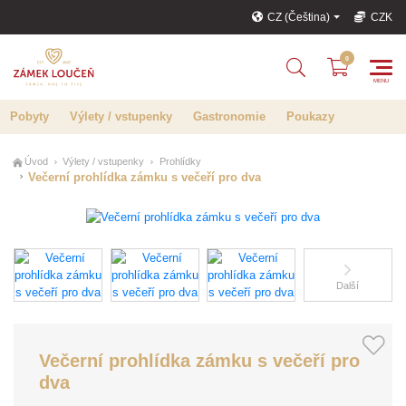
CZ (Čeština)
CZK
Pobyty
Výlety / vstupenky
Gastronomie
Poukazy
Úvod
Výlety / vstupenky
Prohlídky
Večerní prohlídka zámku s večeří pro dva
Další
Večerní prohlídka zámku s večeří pro
dva