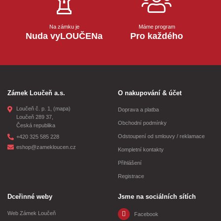
Na zámku je
Máme program
Nuda vyLOUČENa
Pro každého
Zámek Loučeň a.s.
O nakupování & účet
Loučeň č. p. 1,
(mapa)
Doprava a platba
Loučeň 289 37,
Obchodní podmínky
Česká republika
Odstoupení od smlouvy / reklamace
+420 325 585 228
eshop@zamekloucen.cz
Kompletní kontakty
Přihlášení
Registrace
Dceřinné weby
Jsme na sociálních sítích
Web Zámek Loučeň
Facebook