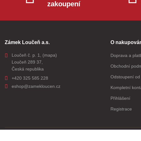
zakoupení
Zámek Loučeň a.s.
O nakupován
Loučeň č. p. 1,
(mapa)
Doprava a plat
Loučeň 289 37,
Obchodní pod
Česká republika
Odstoupení od 
+420 325 585 228
eshop@zamekloucen.cz
Kompletní kont
Přihlášení
Registrace