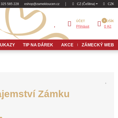
 325 585 228
eshop@zamekloucen.cz
│
CZ (Čeština)
CZK
ÚČET
KOŠÍK
Přihlásit
0 Kč
OUKAZY
TIP NA DÁREK
AKCE
ZÁMECKÝ WEB
ajemství Zámku