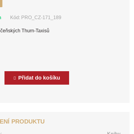
m
Kód:
PRO_CZ-171_189
oučeňských Thurn-Taxisů
Přidat do košíku
ENÍ PRODUKTU
:
Knihy