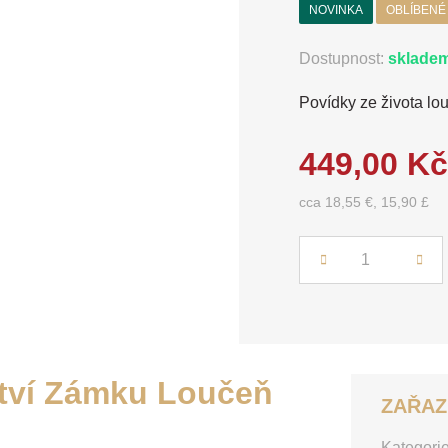
NOVINKA
OBLÍBENÉ
Dostupnost:
sklade
Povídky ze života l
449,00 Kč
cca 18,55 €, 15,90 £
Počet
ství Zámku Loučeň
ZAŘAZ
Kategorie