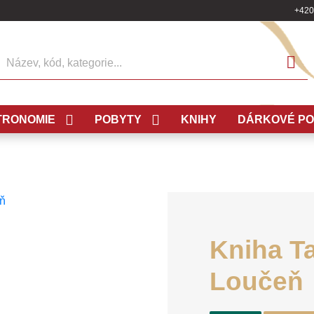
+420
ledat
TRONOMIE
POBYTY
KNIHY
DÁRKOVÉ P
Kniha T
Loučeň