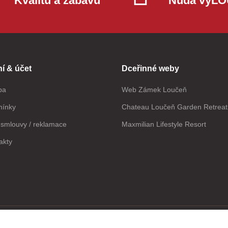
Kvalitu a zábavu
Nuda vyL
í & účet
Dceřinné weby
ba
Web Zámek Loučeň
mínky
Chateau Loučeň Garden Retreat
smlouvy / reklamace
Maxmilian Lifestyle Resort
akty