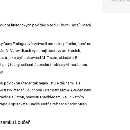
soubor historických povídek o rodu Thurn-Taxisů, které
ky Dany Emingerové vytřvořili mozaiku příběhů, které se
dzámčí. V povídkách vystupují postavy podkoních,
tů, jako byli spisovatel M. Twain, skladatel B.
t plný touhy, selhání, úspěchů i noble­sy.Mimořádnou
ky.
nou povídkou
.
Čtenář tak nejen listuje dějinami, ale
postavy, čtenáři i duchové.
Tajemství zámku Loučeň
není
právěná s úctou, hravostí i nadhledem.
Za unikátním
apojil spisovatel Ondřej Neff a režisér a herec Milan
e zámku Loučeň.