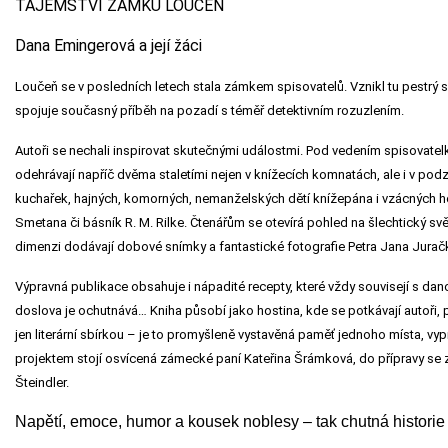
TAJEMSTVÍ ZÁMKU LOUČEŇ
Dana Emingerová a její žáci
Loučeň se v posledních letech stala zámkem spisovatelů. Vznikl tu pestrý 
spojuje současný příběh na pozadí s téměř detektivním rozuzlením.
Autoři se nechali inspirovat sku­tečnými událostmi. Pod vedením spisovatel
odehrávají napříč dvěma staletími nejen v knížecích komnatách, ale i v po
kuchařek, hajných, komorných, nemanželských dětí knížepána i vzácných hos
Smetana či básník R. M. Rilke. Čtenářům se otevírá pohled na šlechtický svě
dimenzi dodávají dobové snímky a fantastické fotografie Petra Jana Jurač
Výpravná publikace
obsahuje i nápadité recepty, které vždy souvisejí s da
doslova je ochutnává… Kniha
působí jako hostina, kde se potkávají autoři, 
jen literární sbírkou – je to promyšleně vystavěná paměť jednoho místa, vy
projektem stojí
osvícená zámecké paní Kateřina Šrámková, do přípravy
se z
Šteindler.
Napětí, emoce, humor a kousek noblesy – tak chutná histori