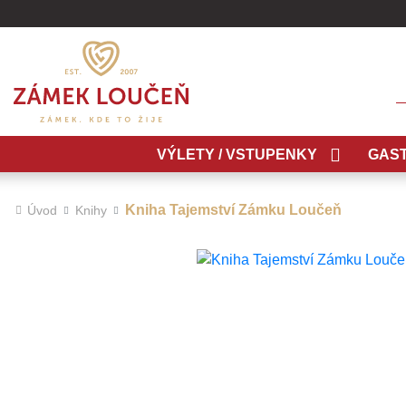
H
VÝLETY / VSTUPENKY
GAS
Kniha Tajemství Zámku Loučeň
Úvod
Knihy