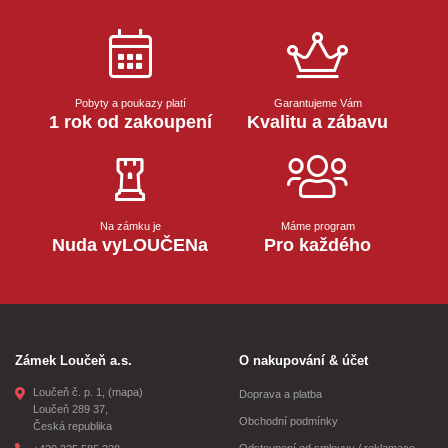
Pobyty a poukazy platí
Garantujeme Vám
1 rok od zakoupení
Kvalitu a zábavu
Na zámku je
Máme program
Nuda vyLOUČENa
Pro každého
Zámek Loučeň a.s.
O nakupování & účet
Loučeň č. p. 1,
(mapa)
Doprava a platba
Loučeň 289 37,
Obchodní podmínky
Česká republika