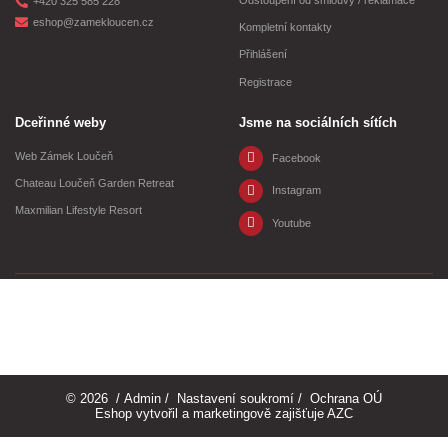
Odstoupení od smlouvy / reklamace
+420 325 585 228
eshop@zamekloucen.cz
Kompletní kontakty
Přihlášení
Registrace
Dceřinné weby
Jsme na sociálních sítích
Web Zámek Loučeň
Facebook
Chateau Loučeň Garden Retreat
Instagram
Maxmilian Lifestyle Resort
Youtube
© 2026
/
Admin
/
Nastavení soukromí
/
Ochrana OÚ
Eshop vytvořil a marketingově zajišťuje
AZC