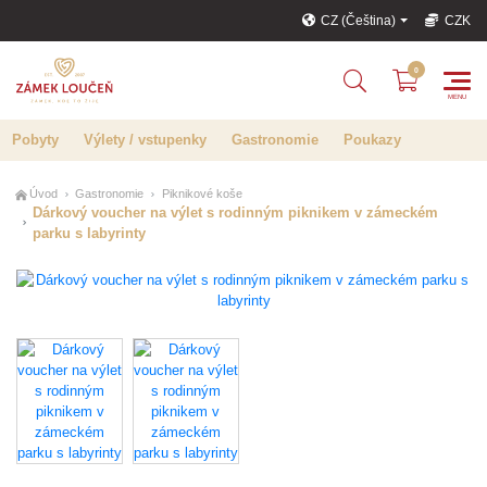
CZ (Čeština)
CZK
Pobyty
Výlety / vstupenky
Gastronomie
Poukazy
Úvod
Gastronomie
Piknikové koše
Dárkový voucher na výlet s rodinným piknikem v zámeckém
parku s labyrinty