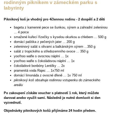
rodinným piknikem v zámeckém parku s
labyrinty
Piknikový koš je vhodný pro 4člennou rodinu - 2 dospělí a 2 děti
bageta z kamenné pece se šunkou, sýrem a zahradní zeleninou
... 4 porce
smažené kuřecí řízečky s kyselou okurkou a chlebem ... 500 g
domácí paštika z pečených jater ... 200 g
zeleninový salát s olivami a balkánským sýrem ...350 g
salát z tropického a středozemního ovoce ... 350 g
yoo!hoo wafle s ovocnou náplní ... 1x
yoo!hoo wafle s čokoládovou náplní ... 1x
čokoládové bonbóny Lentilky ... 2x
pramenitá voda Rajec ... 1x750 ml
domácí limonáda z ovocné dřeně ... 1x 750 ml
piknikový koš obsahuje rodinnou vstupenku do zámeckého
areálu
Po zakoupení získáte voucher s platností 1 rok, který můžete
darovat anebo využít sami. Následně je nutné domluvit si den
vyzvednutí.
Objednávky piknikových košů přijímáme 24 hodin předem.