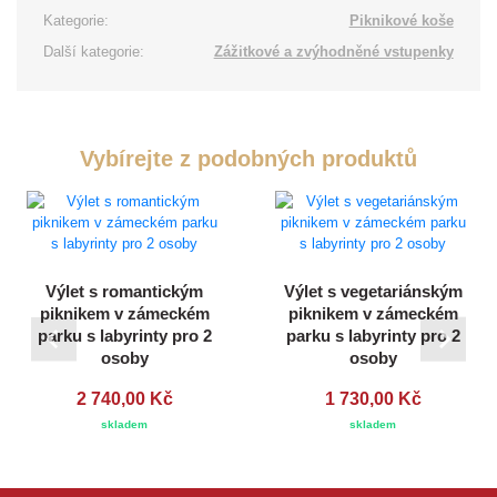
Kategorie:
Piknikové koše
Další kategorie:
Zážitkové a zvýhodněné vstupenky
Vybírejte z podobných produktů
Výlet s romantickým
Výlet s vegetariánským
piknikem v zámeckém
piknikem v zámeckém
parku s labyrinty pro 2
parku s labyrinty pro 2
osoby
osoby
2 740,00 Kč
1 730,00 Kč
skladem
skladem