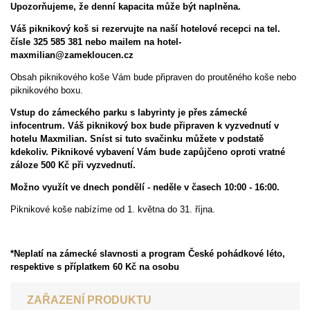
Upozorňujeme, že denní kapacita může být naplněna.
Váš piknikový koš si rezervujte na naší hotelové recepci na tel.
čísle 325 585 381 nebo mailem na hotel-
maxmilian@zamekloucen.cz
Obsah piknikového koše Vám bude připraven do proutěného koše nebo
piknikového boxu.
Vstup do zámeckého parku s labyrinty je přes zámecké
infocentrum. Váš piknikový box bude připraven k vyzvednutí v
hotelu Maxmilian. Sníst si tuto svačinku můžete v podstatě
kdekoliv. Piknikové vybavení Vám bude zapůjčeno oproti vratné
záloze 500 Kč při vyzvednutí.
Možno využít ve dnech pondělí - neděle v časech 10:00 - 16:00.
Piknikové koše nabízíme od 1. května do 31. října.
*Neplatí na zámecké slavnosti a program České pohádkové léto,
respektive s příplatkem 60 Kč na osobu
ZAŘAZENÍ PRODUKTU